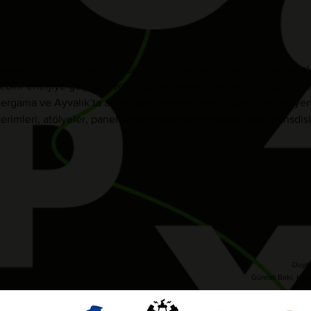
r Arasında kültür sanat projesi, 2014’te maden faciasından sonra 
ilir enerjiye geçiş sürecini “çevre adaleti” ve "adil dönüşüm" ka
ma ve Ayvalık’ta açılan yenilenebilir enerji santrallerinin yere
erimleri, atölyeler, panel ve söyleşilerle tartışmaya açan transdisip
Duygu
Günseli Baki, Ha