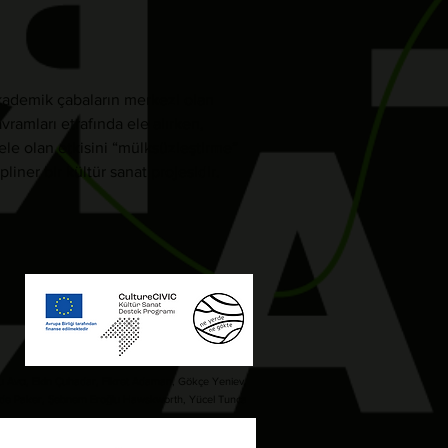
akademik çabaların merkezi olan
vramları etrafında ele alırken,
le olan etkisini “mülksüzleştirme”
liner bir kültür sanat projesidir.
 Avcı, Ekin Çuhadar, Fikret Adaman, Gökçe Yeniev,
nde Paker, Şebnem Eroğlu Hawskworth, Yücel Tunca