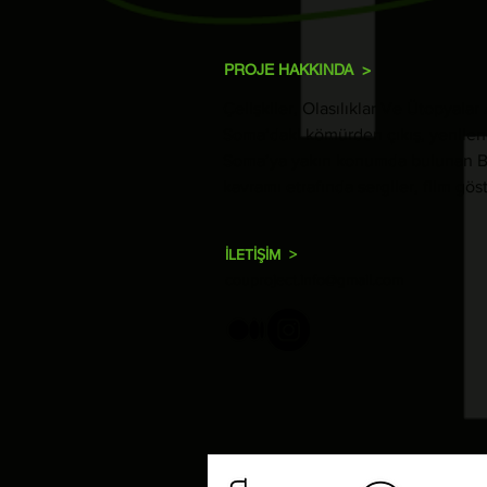
PROJE HAKKINDA >
Çelişkiler, Olasılıklar Ve Ütopyala
Soma’daki kömürden çıkış, yenileneb
Soma’ya yakın konumda bulunan Berga
kavramı etrafında sergiler, film göst
İLETİŞİM >
couproject.info@gmail.com