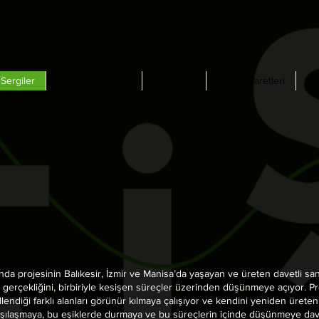
Sergiler
Film Gösterimleri
Etkinlikler
Saha Ziyaretleri
Ya
sında projesinin Balıkesir, İzmir ve Manisa’da yaşayan ve üreten davetli sa
k gerçekliğini, birbiriyle kesişen süreçler üzerinden düşünmeye açıyor. P
lendiği farklı alanları görünür kılmaya çalışıyor ve kendini yeniden üreten
 karşılaşmaya, bu eşiklerde durmaya ve bu süreçlerin içinde düşünmeye davet