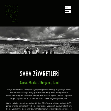
SAHA ZİYARETLERİ
Soma, Manisa / Bergama, İzmir
Proje kapsamında sanatçılarla gerçekleştirilen ve coğrafi çevreye ilişkin
mekansal farkındalığı amaçlayan Soma ve Bergama saha ziyaretleri,
sanatçıların bölgeyi tanımasını ve bölgeyle kurulan ilişkiyi sadece düşünsel
değil, duyusal olarak da kavranmasına olanak sağlamayı amaçlıyor.
Maden sahaları, termik santraller, köyler, RES (rüzgar gülü santralleri), GES (
güneş enerjisi santralleri) ve bölge merkezine yapılacak bu ziyaretler Soma
Belediyesi’nin ve Bergama Çevre Platformu’nun rehberliğinde gerçekleşti.