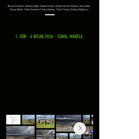
Berna Dolmacı, Günseli Baki, Hakan Kırdar, Rojbin Deniz Özyürk, Selin Atik,
Sezgi Abalı, Talha Demiral, Tunca Subaşı, Yücel Tunca, Zekiye Buğurcu
1. GÜN - 4 NİSAN 2026 - SOMA, MANİSA