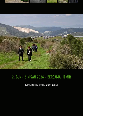
2. GÜN - 5 NİSAN 2026 - BERGAMA, İZMİR
Koyuneli Mevkii, Yunt Dağı