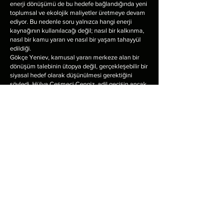
enerji dönüşümü de bu hedefe bağlandığında yeni
toplumsal ve ekolojik maliyetler üretmeye devam
ediyor. Bu nedenle soru yalnızca hangi enerji
kaynağının kullanılacağı değil; nasıl bir kalkınma,
nasıl bir kamu yararı ve nasıl bir yaşam tahayyül
edildiği.
Gökçe Yeniev, kamusal yararı merkeze alan bir
dönüşüm talebinin ütopya değil, gerçekleşebilir bir
siyasal hedef olarak düşünülmesi gerektiğini
söyledi. Hülya Çeşmeci Cengiz, adil geçişin ancak
gelir adaleti, temel haklara erişim ve hak
mücadelesiyle anlam kazanabileceğini vurguladı.
Çetin Erkankan ise ekolojiye ve yaşam hakkına
sahip çıkmanın ancak ortak akıl, planlama,
kamusal sorumluluk ve özelleştirmenin yarattığı
açgözlülüğe karşı durmakla mümkün olacağını
ifade etti.