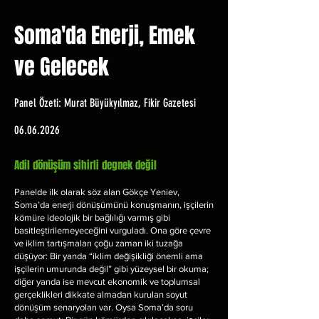
Soma'da Enerji, Emek
ve Gelecek
Panel Özeti: Murat Büyükyılmaz, Fikir Gazetesi
06.06.2026
Adil dönüşüm sihirli degnek değil
Panelde ilk olarak söz alan Gökçe Yeniev,
Soma’da enerji dönüşümünü konuşmanın, işçilerin
kömüre ideolojik bir bağlılığı varmış gibi
basitleştirilemeyeceğini vurguladı. Ona göre çevre
ve iklim tartışmaları çoğu zaman iki tuzağa
düşüyor: Bir yanda “iklim değişikliği önemli ama
işçilerin umurunda değil” gibi yüzeysel bir okuma;
diğer yanda ise mevcut ekonomik ve toplumsal
gerçeklikleri dikkate almadan kurulan soyut
dönüşüm senaryoları var.​ Oysa Soma’da soru