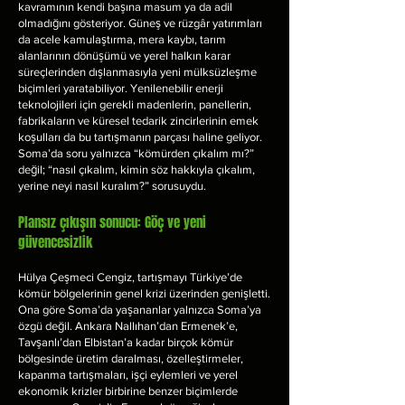
kavramının kendi başına masum ya da adil
olmadığını gösteriyor. Güneş ve rüzgâr yatırımları
da acele kamulaştırma, mera kaybı, tarım
alanlarının dönüşümü ve yerel halkın karar
süreçlerinden dışlanmasıyla yeni mülksüzleşme
biçimleri yaratabiliyor. Yenilenebilir enerji
teknolojileri için gerekli madenlerin, panellerin,
fabrikaların ve küresel tedarik zincirlerinin emek
koşulları da bu tartışmanın parçası haline geliyor.
Soma’da soru yalnızca “kömürden çıkalım mı?”
değil; “nasıl çıkalım, kimin söz hakkıyla çıkalım,
yerine neyi nasıl kuralım?” sorusuydu.
Plansız çıkışın sonucu: Göç ve yeni
güvencesizlik
Hülya Çeşmeci Cengiz, tartışmayı Türkiye’de
kömür bölgelerinin genel krizi üzerinden genişletti.
Ona göre Soma’da yaşananlar yalnızca Soma’ya
özgü değil. Ankara Nallıhan’dan Ermenek’e,
Tavşanlı’dan Elbistan’a kadar birçok kömür
bölgesinde üretim daralması, özelleştirmeler,
kapanma tartışmaları, işçi eylemleri ve yerel
ekonomik krizler birbirine benzer biçimlerde