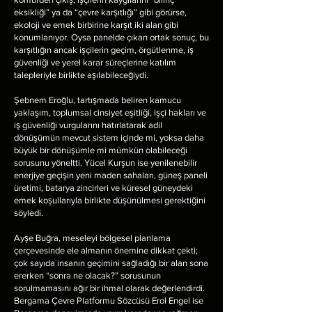
eksikliği” ya da “çevre karşıtlığı” gibi görürse,
ekoloji ve emek birbirine karşıt iki alan gibi
konumlanıyor. Oysa panelde çıkan ortak sonuç, bu
karşıtlığın ancak işçilerin geçim, örgütlenme, iş
güvenliği ve yerel karar süreçlerine katılım
talepleriyle birlikte aşılabileceğiydi.
Şebnem Eroğlu, tartışmada beliren kamucu
yaklaşım, toplumsal cinsiyet eşitliği, işçi hakları ve
iş güvenliği vurgularını hatırlatarak adil
dönüşümün mevcut sistem içinde mi, yoksa daha
büyük bir dönüşümle mi mümkün olabileceği
sorusunu yöneltti. Yücel Kurşun ise yenilenebilir
enerjiye geçişin yeni maden sahaları, güneş paneli
üretimi, batarya zincirleri ve küresel güneydeki
emek koşullarıyla birlikte düşünülmesi gerektiğini
söyledi.
Ayşe Buğra, meseleyi bölgesel planlama
çerçevesinde ele almanın önemine dikkat çekti;
çok sayıda insanın geçimini sağladığı bir alan sona
ererken “sonra ne olacak?” sorusunun
sorulmamasını ağır bir ihmal olarak değerlendirdi.
Bergama Çevre Platformu Sözcüsü Erol Engel ise