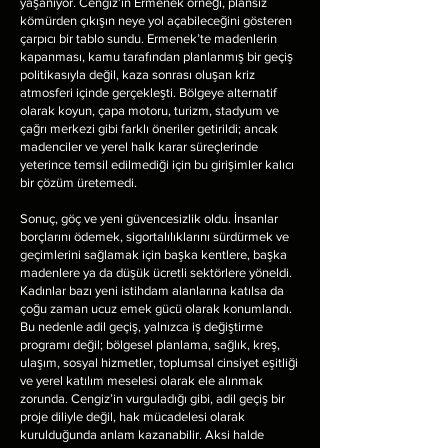
yaşanıyor. Cengiz’in Ermenek örneği, plansız
kömürden çıkışın neye yol açabileceğini gösteren
çarpıcı bir tablo sundu. Ermenek’te madenlerin
kapanması, kamu tarafından planlanmış bir geçiş
politikasıyla değil, kaza sonrası oluşan kriz
atmosferi içinde gerçekleşti. Bölgeye alternatif
olarak koyun, çapa motoru, turizm, stadyum ve
çağrı merkezi gibi farklı öneriler getirildi; ancak
madenciler ve yerel halk karar süreçlerinde
yeterince temsil edilmediği için bu girişimler kalıcı
bir çözüm üretemedi.
Sonuç, göç ve yeni güvencesizlik oldu. İnsanlar
borçlarını ödemek, sigortalılıklarını sürdürmek ve
geçimlerini sağlamak için başka kentlere, başka
madenlere ya da düşük ücretli sektörlere yöneldi.
Kadınlar bazı yeni istihdam alanlarına katılsa da
çoğu zaman ucuz emek gücü olarak konumlandı.
Bu nedenle adil geçiş, yalnızca iş değiştirme
programı değil; bölgesel planlama, sağlık, kreş,
ulaşım, sosyal hizmetler, toplumsal cinsiyet eşitliği
ve yerel katılım meselesi olarak ele alınmak
zorunda. Cengiz’in vurguladığı gibi, adil geçiş bir
proje diliyle değil, hak mücadelesi olarak
kurulduğunda anlam kazanabilir. Aksi halde