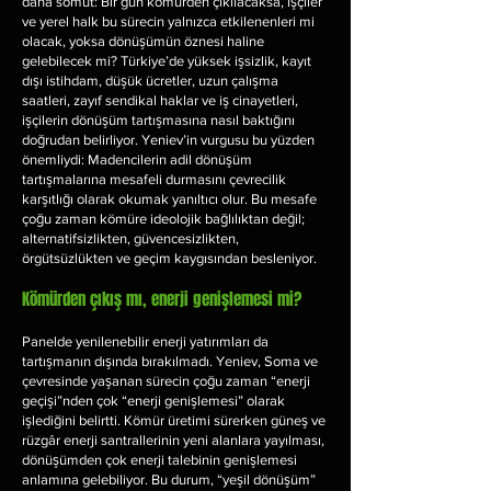
daha somut: Bir gün kömürden çıkılacaksa, işçiler
ve yerel halk bu sürecin yalnızca etkilenenleri mi
olacak, yoksa dönüşümün öznesi haline
gelebilecek mi? Türkiye’de yüksek işsizlik, kayıt
dışı istihdam, düşük ücretler, uzun çalışma
saatleri, zayıf sendikal haklar ve iş cinayetleri,
işçilerin dönüşüm tartışmasına nasıl baktığını
doğrudan belirliyor.​ Yeniev’in vurgusu bu yüzden
önemliydi: Madencilerin adil dönüşüm
tartışmalarına mesafeli durmasını çevrecilik
karşıtlığı olarak okumak yanıltıcı olur. Bu mesafe
çoğu zaman kömüre ideolojik bağlılıktan değil;
alternatifsizlikten, güvencesizlikten,
örgütsüzlükten ve geçim kaygısından besleniyor.
Kömürden çıkış mı, enerji genişlemesi mi?
Panelde yenilenebilir enerji yatırımları da
tartışmanın dışında bırakılmadı. Yeniev, Soma ve
çevresinde yaşanan sürecin çoğu zaman “enerji
geçişi”nden çok “enerji genişlemesi” olarak
işlediğini belirtti. Kömür üretimi sürerken güneş ve
rüzgâr enerji santrallerinin yeni alanlara yayılması,
dönüşümden çok enerji talebinin genişlemesi
anlamına gelebiliyor. Bu durum, “yeşil dönüşüm”