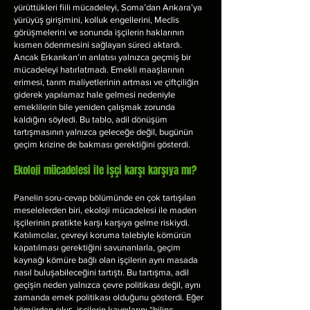
yürüttükleri fiili mücadeleyi, Soma’dan Ankara’ya
yürüyüş girişimini, kolluk engellerini, Meclis
görüşmelerini ve sonunda işçilerin haklarının
kısmen ödenmesini sağlayan süreci aktardı.
Ancak Erkankan’ın anlatısı yalnızca geçmiş bir
mücadeleyi hatırlatmadı. Emekli maaşlarının
erimesi, tarım maliyetlerinin artması ve çiftçiliğin
giderek yapılamaz hale gelmesi nedeniyle
emeklilerin bile yeniden çalışmak zorunda
kaldığını söyledi. Bu tablo, adil dönüşüm
tartışmasının yalnızca geleceğe değil, bugünün
geçim krizine de bakması gerektiğini gösterdi.
Ekoloji mücadelesi ile işçi karşı karşıya mı?
Panelin soru-cevap bölümünde en çok tartışılan
meselelerden biri, ekoloji mücadelesi ile maden
işçilerinin pratikte karşı karşıya gelme riskiydi.
Katılımcılar, çevreyi koruma talebiyle kömürün
kapatılması gerektiğini savunanlarla, geçim
kaynağı kömüre bağlı olan işçilerin aynı masada
nasıl buluşabileceğini tartıştı. Bu tartışma, adil
geçişin neden yalnızca çevre politikası değil, aynı
zamanda emek politikası olduğunu gösterdi. Eğer
kömürden çıkış, işçilerin kaygılarını “bilinç