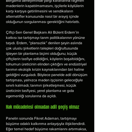
Bergama deneyiminde yargı kararlarına rağmen
madenlerin kapatılmamasını, işçilerle köylülerin
karşı karşıya getirilmesini ve sendikaların
alternatifler konusunda nasıl bir arayış içinde
olduğunun sorgulanması gerektiğini hatırlattı.
Çiftçi-Sen Genel Başkanı Ali Bülent Erdem’in
katkısı ise tartışmayı tarım politikalarının yönüne
taşıdı. Erdem, “plansızlık” denilen şeyin aslında
çok uluslu şirketlerin talepleri doğrultusunda
işleyen bir planlama biçimi olduğunu; küçük
çiftçilerin tasfiye edildiğini, köylerin boşaltıldığını,
tohumun üreticinin elinden çıktığını ve endüstriyel
tarımın ekolojik krizin kaynaklarından biri haline
geldiğini vurguladı. Böylece panelde adil dönüşüm
tartışması, yalnızca maden işçisinin geleceğiyle
sınırlı kalmadı; tarımın şirketleşmesi, küçük
üreticinin tasfiyesi, yerel planlama ve gıda
egemenliği sorularına da açıldı.
Hak mücadelesi olmadan adil geçiş olmaz
Panelin sonunda Fikret Adaman, tartışmayı
büyüme odaklı kalkınma anlayışıyla ilişkilendirdi.
Eğer temel hedef büyüme rakamlarını artırmaksa,