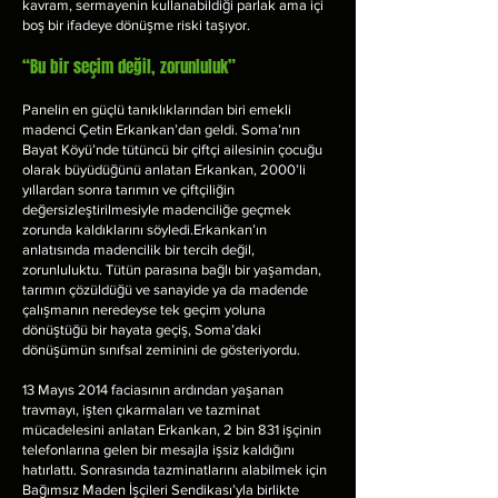
kavram, sermayenin kullanabildiği parlak ama içi
boş bir ifadeye dönüşme riski taşıyor.
“Bu bir seçim değil, zorunluluk”
Panelin en güçlü tanıklıklarından biri emekli
madenci Çetin Erkankan’dan geldi. Soma’nın
Bayat Köyü’nde tütüncü bir çiftçi ailesinin çocuğu
olarak büyüdüğünü anlatan Erkankan, 2000’li
yıllardan sonra tarımın ve çiftçiliğin
değersizleştirilmesiyle madenciliğe geçmek
zorunda kaldıklarını söyledi.Erkankan’ın
anlatısında madencilik bir tercih değil,
zorunluluktu. Tütün parasına bağlı bir yaşamdan,
tarımın çözüldüğü ve sanayide ya da madende
çalışmanın neredeyse tek geçim yoluna
dönüştüğü bir hayata geçiş, Soma’daki
dönüşümün sınıfsal zeminini de gösteriyordu.
13 Mayıs 2014 faciasının ardından yaşanan
travmayı, işten çıkarmaları ve tazminat
mücadelesini anlatan Erkankan, 2 bin 831 işçinin
telefonlarına gelen bir mesajla işsiz kaldığını
hatırlattı. Sonrasında tazminatlarını alabilmek için
Bağımsız Maden İşçileri Sendikası’yla birlikte