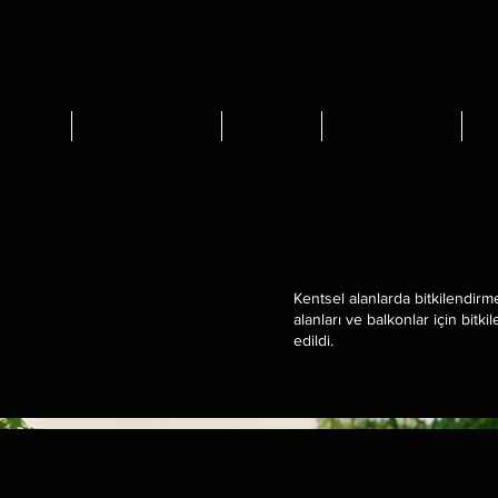
Sergiler
Film Gösterimleri
Etkinlikler
Saha Ziyaretleri
Ya
Kentsel alanlarda bitkilendirme
alanları ve balkonlar için bitk
edildi.