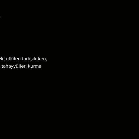
e
tkileri tartışılırken, 
k tahayyülleri kurma 