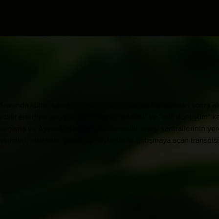
r Arasında kültür sanat projesi, 2014’te maden faciasından sonra 
ilir enerjiye geçiş sürecini “çevre adaleti” ve "adil dönüşüm" ka
ma ve Ayvalık’ta açılan yenilenebilir enerji santrallerinin yere
erimleri, atölyeler, panel ve söyleşilerle tartışmaya açan transdisip