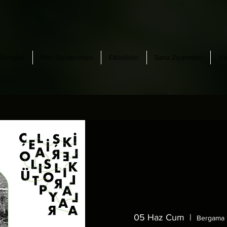
Sergiler
Film Gösterimleri
Etkinlikler
Saha Ziyaretleri
Ya
05 Haz Cum
  |  
Bergama 