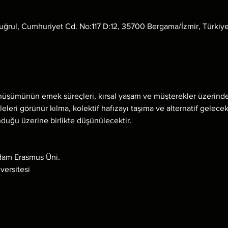
uğrul, Cumhuriyet Cd. No:117 D:12, 35700 Bergama/İzmir, Türkiy
şümünün emek süreçleri, kırsal yaşam ve müşterekler üzerindeki e
leri görünür kılma, kolektif hafızayı taşıma ve alternatif gelece
nduğu üzerine birlikte düşünülecektir.
rdam Erasmus Üni.
versitesi