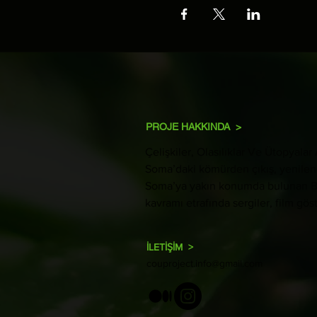
PROJE HAKKINDA >
Çelişkiler, Olasılıklar Ve Ütopyala
Soma’daki kömürden çıkış, yenileneb
Soma’ya yakın konumda bulunan Berga
kavramı etrafında sergiler, film göst
İLETİŞİM >
couproject.info@gmail.com