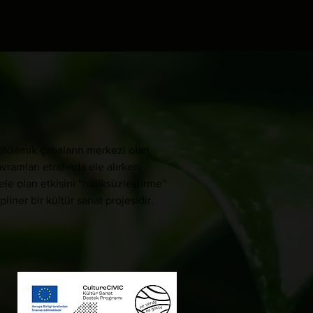
akademik çabaların merkezi olan
vramları etrafında ele alırken,
le olan etkisini “mülksüzleştirme”
liner bir kültür sanat projesidir.