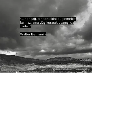
… her çağ, bir sonrakini düşlemekle
“
kalmaz, ama düş kurarak uyanışı da
zorlar.”
Walter Benjamin